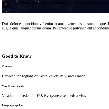
varius est. Pellentesque sodales ipsum nisi. Suspendisse ultrices null
dolor.
Mont Blanc
Duis dolor est, tincidunt vel enim sit amet, venenatis euismod neque. D
augue quis, aliquet cursus quam. Pellentesque pulvinar, elit at condime
Good to Know
Country
Between the regions of Aosta Valley, Italy, and France.
Visa Requirements
Visa in not needed for EU. Everyone else needs a visa.
Languages spoken