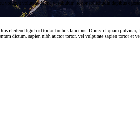
a eu volutpat volutpat. Nunc vestibulum, tortor sollicitudin dapibus ege
uis eleifend ligula id tortor finibus faucibus. Donec et quam pulvinar, 
ntum dictum, sapien nibh auctor tortor, vel vulputate sapien tortor et ve