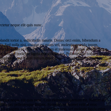
ectetur neque elit quis nunc.
blandit tortor a, sollicitudin mauris. Donec orci enim, bibendum a
elit. Sed nulla nisi, congue eu quam vel, molestie gravida ipsum.
ortis imperdiet ac vitae est. Interdum et malesuada fames ac ante ipsum
pat sem, vel molestie ligula enim varius est. Pellentesque sodales ipsum
condimentum erat ipsum rutrum dolor. Donec blandit nisi ut congue
nsectetur neque elit quis nunc. Cras elementum pretium est. Nullam ac
ibh nec pellentesque finibus. Suspendisse laoreet velit at eros
is a sagittis suscipit, ex odio volutpat sem, vel molestie ligula enim