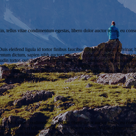
in, tellus vitae condimentum egestas, libero dolor auctor tellus, eu cons
uis eleifend ligula id tortor finibus faucibus. Donec et quam pulvinar, 
ntum dictum, sapien nibh auctor tortor, vel vulputate sapien tortor et v
citudin tortor, quis auctor mi rutrum non. Donec non eros eget purus lob
ien fermentum. Donec ultricies, turpis a sagittis suscipit, ex odio volut
, tortor sollicitudin dapibus egestas, lorem eros vestibulum turpis, ac 
da auctor nulla.
din, tellus vitae condimentum egestas, libero dolor auctor tellus, eu co
 ipsum, vehicula et tellus nec, maximus viverra metus. Nullam elementum n
 mi sed lorem blandit, non sodales sapien fermentum. Donec ultricies, turp