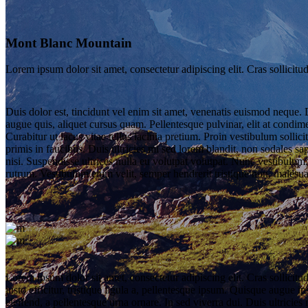
Mont Blanc Mountain
Lorem ipsum dolor sit amet, consectetur adipiscing elit. Cras sollicitud
Duis dolor est, tincidunt vel enim sit amet, venenatis euismod neque. D
augue quis, aliquet cursus quam. Pellentesque pulvinar, elit at condime
Curabitur ut lacus vitae tellus lacinia pretium. Proin vestibulum solli
primis in faucibus. Duis ultricies mi sed lorem blandit, non sodales sap
nisi. Suspendisse ultrices nulla eu volutpat volutpat. Nunc vestibulum
rutrum. Vestibulum enim velit, semper hendrerit tristique non, malesua
Lorem ipsum dolor sit amet, consectetur adipiscing elit. Cras sollicitu
justo efficitur, tristique ligula a, pellentesque ipsum. Quisque augue
eleifend, a pellentesque urna ornare. In sed viverra dui. Duis ultricies