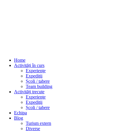
Mon – Sat 8.00 – 18.00
Sign up to newsletter
Home
Activități în curs
Experienţe
Expediţii
Școli / tabere
Team building
Activități trecute
Experienţe
Expediţii
Școli / tabere
Echipa
Blog
Turism extern
Diverse