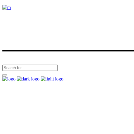
1-677-124-44227
184 Main Collins Street