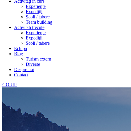
Activități în curs
Experienţe
Expediţii
Școli / tabere
Team building
Activități trecute
Experienţe
Expediţii
Școli / tabere
Echipa
Blog
Turism extern
Diverse
Despre noi
Contact
GO
UP