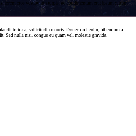
stas, lorem eros vestibulum turpis, ac condimentum erat ipsum rutrum
blandit tortor a, sollicitudin mauris. Donec orci enim, bibendum a
lit. Sed nulla nisi, congue eu quam vel, molestie gravida.