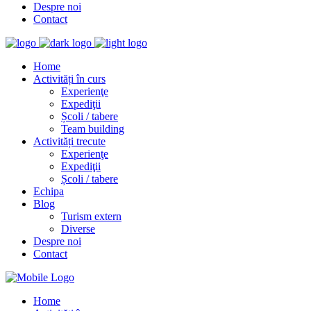
Despre noi
Contact
Home
Activități în curs
Experienţe
Expediţii
Școli / tabere
Team building
Activități trecute
Experienţe
Expediţii
Școli / tabere
Echipa
Blog
Turism extern
Diverse
Despre noi
Contact
Home