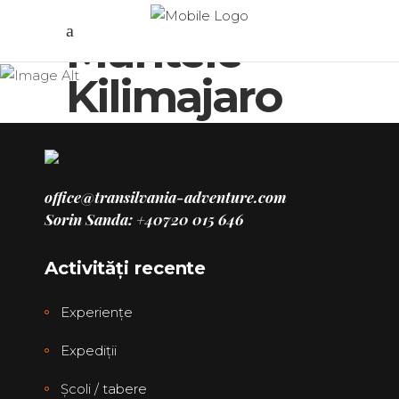
Muntele
Kilimajaro
office@transilvania-adventure.com
Sorin Sanda: +40720 015 646
Activități recente
Experienţe
Expediţii
Școli / tabere