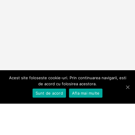
Acest site foloseste cookie-uri. Prin continuarea navigarii, esti
de acord cu folosirea acestora.
Pret
1285€
Scroll down
Sunt de acord
Afla mai multe
2024