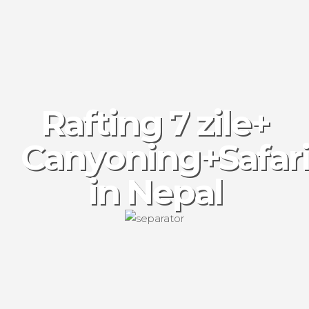
Rafting 7 zile+
Canyoning+Safar
in Nepal