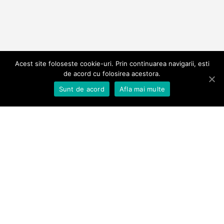
Acest site foloseste cookie-uri. Prin continuarea navigarii, esti
Pret
985€
de acord cu folosirea acestora.
2-9
Scroll down
Sunt de acord
Afla mai multe
septembrie
2024
Informatii
Program