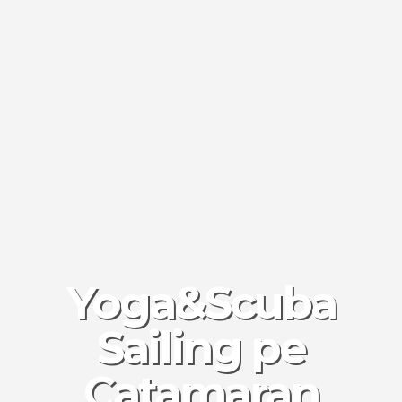
Yoga&Scuba
Sailing pe
Catamaran