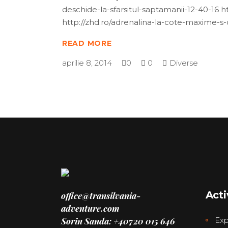
deschide-la-sfarsitul-saptamanii-12-40-1
http://zhd.ro/adrenalina-la-cote-maxime-s-
READ MORE
aprilie 8, 2014
0
0
Diverse
Acti
office@transilvania-
adventure.com
Sorin Sanda: +40720 015 646
Exp