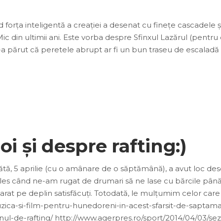
nd forța inteligentă a creației a desenat cu finețe cascadele 
ic din ultimii ani. Este vorba despre Sfinxul Lazărul (pentru 
 părut că peretele abrupt ar fi un bun traseu de escaladă pent
i și despre rafting:)
ătă, 5 aprilie (cu o amânare de o săptămână), a avut loc des
es când ne-am rugat de drumari să ne lase cu bărcile până la l
eclarat pe deplin satisfăcuți. Totodată, le mulțumim celor ca
ica-si-film-pentru-hunedoreni-in-acest-sfarsit-de-saptaman
l-de-rafting/ http://www.agerpres.ro/sport/2014/04/03/sezon