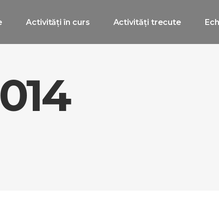
e
Activități în curs
Activități trecute
Ech
2014