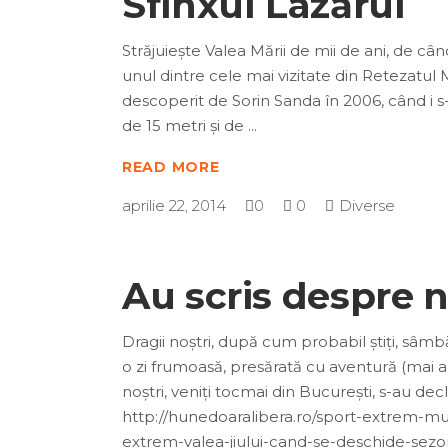
Sfinxul Lazărul
Străjuiește Valea Mării de mii de ani, de câ
unul dintre cele mai vizitate din Retezatul M
descoperit de Sorin Sanda în 2006, când i s-a
de 15 metri și de
READ MORE
aprilie 22, 2014
0
0
Diverse
Au scris despre no
Dragii noștri, după cum probabil știți, sâmb
o zi frumoasă, presărată cu aventură (mai al
noștri, veniți tocmai din București, s-au d
http://hunedoaralibera.ro/sport-extrem-muz
extrem-valea-jiului-cand-se-deschide-sezonu