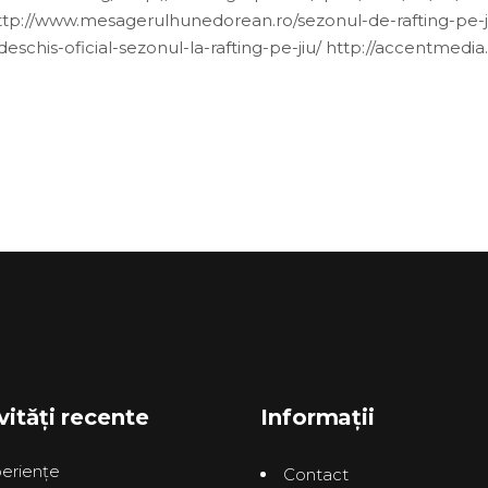
6 http://www.mesagerulhunedorean.ro/sezonul-de-rafting-pe
deschis-oficial-sezonul-la-rafting-pe-jiu/ http://accentmed
vități recente
Informații
erienţe
Contact