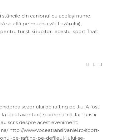
și stâncile din canionul cu același nume,
că se află pe muchia văii Lazărului),
ru turiști și iubitorii acestui sport. Înalt
chiderea sezonului de rafting pe Jiu. A fost
ocul aventurii) și adrenalină. Iar turiștii
re au scris despre acest eveniment:
a/ http://www.voceatransilvaniei.ro/sport-
ul-de-rafting-pe-defileul-jiului-se-