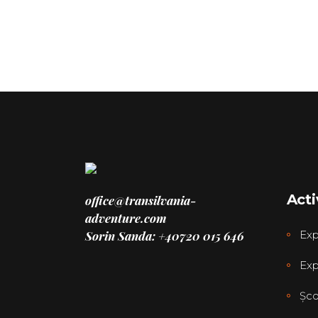
Acti
office@transilvania-
adventure.com
Sorin Sanda: +40720 015 646
Exp
Exp
Șco