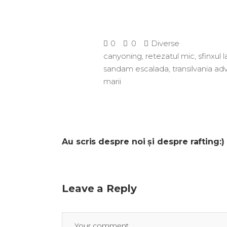
0
0
Diverse
canyoning
,
retezatul mic
,
sfinxul l
sandam escalada
,
transilvania a
marii
Au scris despre noi și despre rafting:)
Leave a Reply