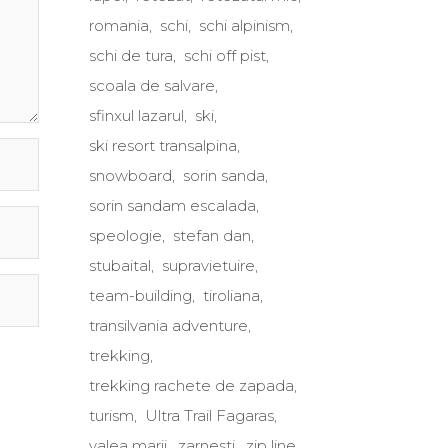
romania
schi
schi alpinism
schi de tura
schi off pist
scoala de salvare
sfinxul lazarul
ski
ski resort transalpina
snowboard
sorin sanda
sorin sandam escalada
speologie
stefan dan
stubaital
supravietuire
team-building
tiroliana
transilvania adventure
trekking
trekking rachete de zapada
turism
Ultra Trail Fagaras
valea marii
zarnesti
zip line