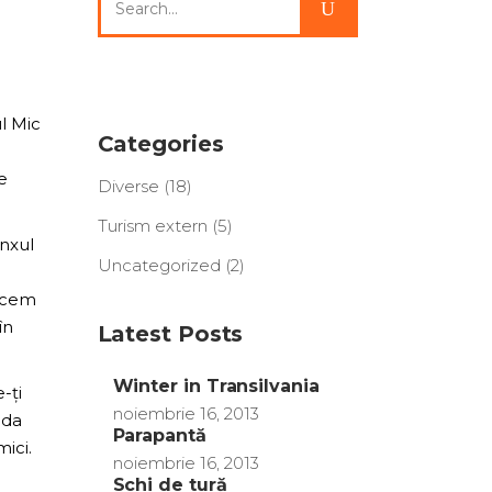
for:
ul Mic
Categories
e
Diverse
(18)
Turism extern
(5)
inxul
Uncategorized
(2)
facem
în
Latest Posts
Winter in Transilvania
-ți
noiembrie 16, 2013
ada
Parapantă
ici.
noiembrie 16, 2013
Schi de tură