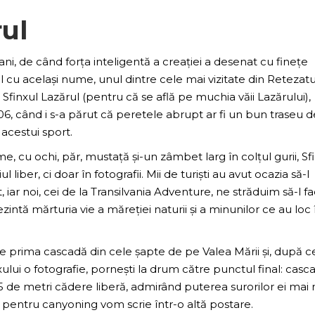
rul
 ani, de când forța inteligentă a creației a desenat cu finețe
l cu același nume, unul dintre cele mai vizitate din Retezat
 Sfinxul Lazărul (pentru că se află pe muchia văii Lazărului),
6, când i s-a părut că peretele abrupt ar fi un bun traseu d
i acestui sport.
ime, cu ochi, păr, mustață și-un zâmbet larg în colțul gurii, Sf
 liber, ci doar în fotografii. Mii de turiști au avut ocazia să-l
iar noi, cei de la Transilvania Adventure, ne străduim să-l 
zintă mărturia vie a măreției naturii și a minunilor ce au loc 
cale prima cascadă din cele șapte de pe Valea Mării și, după ce
nxului o fotografie, pornești la drum către punctul final: casc
de metri cădere liberă, admirând puterea surorilor ei mai m
 pentru canyoning vom scrie într-o altă postare.