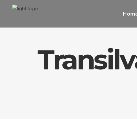
Hom
Transil