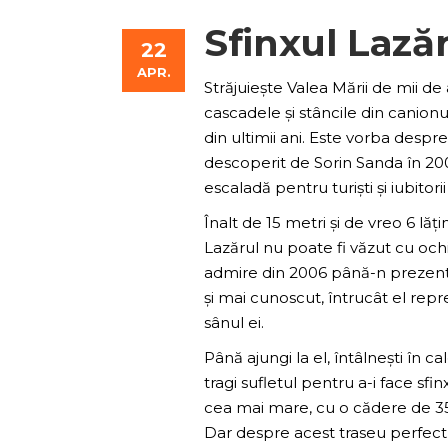
Sfinxul Lază
22
APR.
Străjuiește Valea Mării de mii de
cascadele și stâncile din canionu
din ultimii ani. Este vorba despre
descoperit de Sorin Sanda în 200
escaladă pentru turiști și iubitori
Înalt de 15 metri și de vreo 6 lăț
Lazărul nu poate fi văzut cu ochiul
admire din 2006 până-n prezent, 
și mai cunoscut, întrucât el repre
sânul ei.
Până ajungi la el, întâlnești în 
tragi sufletul pentru a-i face sfi
cea mai mare, cu o cădere de 35 
Dar despre acest traseu perfect