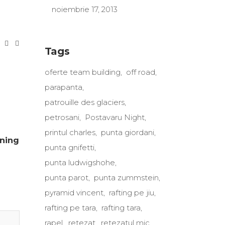
noiembrie 17, 2013
Tags
oferte team building
off road
parapanta
patrouille des glaciers
petrosani
Postavaru Night
printul charles
punta giordani
oning
punta gnifetti
punta ludwigshohe
punta parot
punta zummstein
pyramid vincent
rafting pe jiu
rafting pe tara
rafting tara
rapel
retezat
retezatul mic