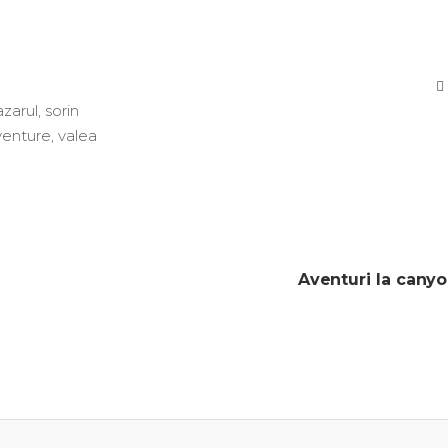
azarul
,
sorin
dventure
,
valea
Aventuri la cany