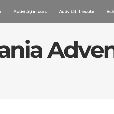
e
Activități în curs
Activități trecute
Ech
vania Adve