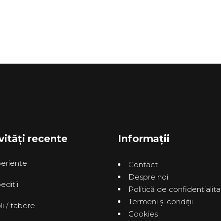
vități recente
Informații
erienţe
Contact
Despre noi
ediţii
Politică de confidenţialit
Termeni și condiții
li / tabere
Cookies