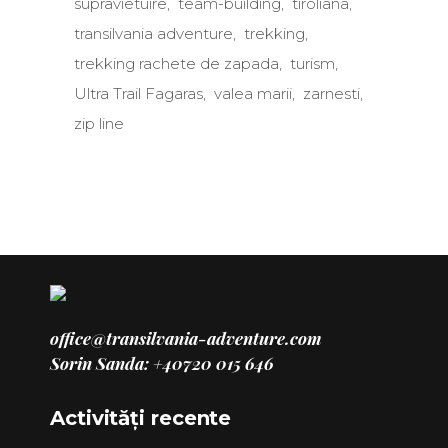
supravietuire
team-building
tiroliana
transilvania adventure
trekking
trekking rachete de zapada
turism
Ultra Trail Fagaras
valea marii
zarnesti
zip line
office@transilvania-adventure.com
Sorin Sanda: +40720 015 646
Activități recente