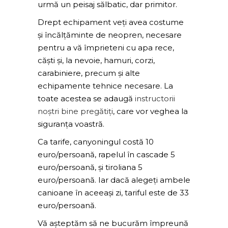
urmă un peisaj sălbatic, dar primitor.
Drept echipament veți avea costume
și încălțăminte de neopren, necesare
pentru a vă împrieteni cu apa rece,
căști și, la nevoie, hamuri, corzi,
carabiniere, precum și alte
echipamente tehnice necesare. La
toate acestea se adaugă
instructorii
noștri bine pregătiți
, care vor veghea la
siguranța voastră.
Ca tarife, canyoningul costă 10
euro/persoană, rapelul în cascade 5
euro/persoană, și tiroliana 5
euro/persoană. Iar dacă alegeți ambele
canioane în aceeași zi, tariful este de 33
euro/persoană.
Vă așteptăm să ne bucurăm împreună