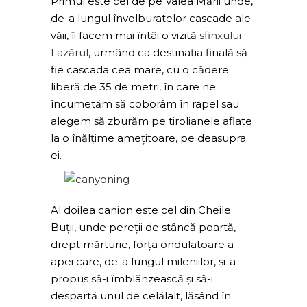
Primul este cel de pe Valea Mării unde,
de-a lungul învolburatelor cascade ale
văii, îi facem mai întâi o vizită
sfinxului
Lazărul
, urmând ca destinația finală să
fie cascada cea mare, cu o cădere
liberă de 35 de metri, în care ne
încumetăm să coborâm în rapel sau
alegem să zburăm pe tirolianele aflate
la o înălțime amețitoare, pe deasupra
ei.
Al doilea canion este cel din Cheile
Buții, unde pereții de stâncă poartă,
drept mărturie, forța ondulatoare a
apei care, de-a lungul mileniilor, și-a
propus să-i îmblânzească și să-i
despartă unul de celălalt, lăsând în