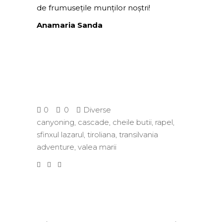
de frumusețile munților noștri!
Anamaria Sanda
0
0
Diverse
canyoning
,
cascade
,
cheile butii
,
rapel
,
sfinxul lazarul
,
tiroliana
,
transilvania
adventure
,
valea marii