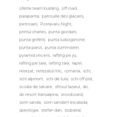
oferte team building
off road
parapanta
patrouille des glaciers
petrosani
Postavaru Night
printul charles
punta giordani
punta gnifetti
punta ludwigshohe
punta parot
punta zummstein
pyramid vincent
rafting pe jiu
rafting pe tara
rafting tara
rapel
retezat
retezatul mic
romania
schi
schi alpinism
schi de tura
schi off pist
scoala de salvare
sfinxul lazarul
ski
ski resort transalpina
snowboard
sorin sanda
sorin sandam escalada
speologie
stefan dan
stubaital