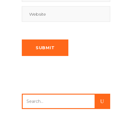
Search
for: