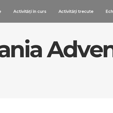
e
Activități în curs
Activități trecute
Ech
vania Adve