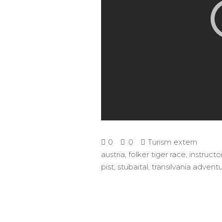
0
0
Turism extern
austria
,
folker tiger race
,
instructo
pist
,
stubaital
,
transilvania advent