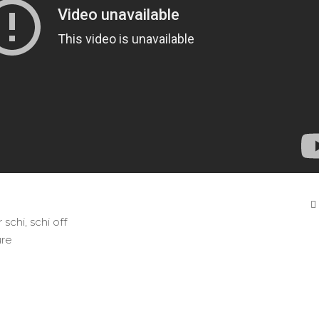
r schi
,
schi off
ure