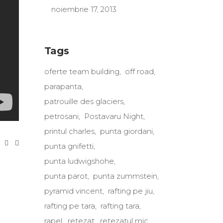
noiembrie 17, 2013
Tags
oferte team building
off road
parapanta
patrouille des glaciers
petrosani
Postavaru Night
printul charles
punta giordani
punta gnifetti
punta ludwigshohe
punta parot
punta zummstein
pyramid vincent
rafting pe jiu
rafting pe tara
rafting tara
rapel
retezat
retezatul mic