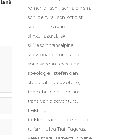
liană
romania
schi
schi alpinism
schi de tura
schi off pist
scoala de salvare
sfinxul lazarul
ski
ski resort transalpina
snowboard
sorin sanda
sorin sandam escalada
speologie
stefan dan
stubaital
supravietuire
team-building
tiroliana
transilvania adventure
trekking
trekking rachete de zapada
turism
Ultra Trail Fagaras
valea marii
zarnesti
zip line