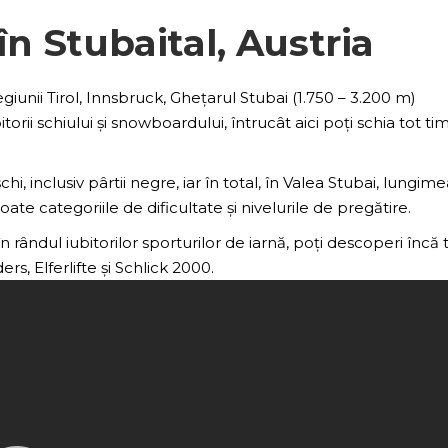
 în Stubaital, Austria
giunii Tirol, Innsbruck, Ghețarul Stubai (1.750 – 3.200 m)
orii schiului și snowboardului, întrucât aici poți schia tot ti
hi, inclusiv pârtii negre, iar în total, în Valea Stubai, lungim
oate categoriile de dificultate și nivelurile de pregătire.
 rândul iubitorilor sporturilor de iarnă, poți descoperi încă t
rs, Elferlifte și Schlick 2000.