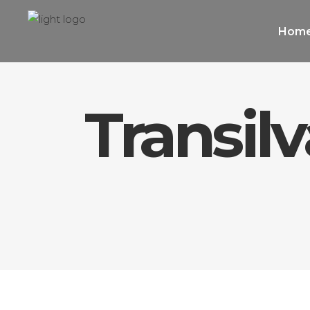
Hom
Transil