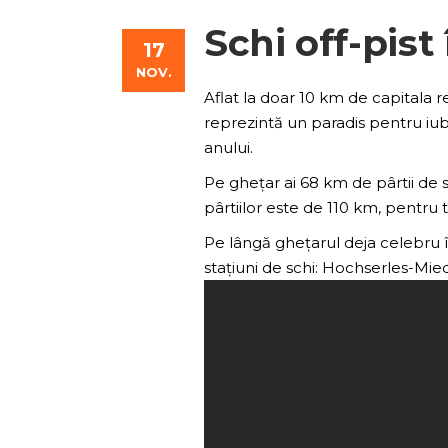
Schi off-pist
17
NOV.
Aflat la doar 10 km de capitala re
reprezintă un paradis pentru iubit
anului.
Pe ghețar ai 68 km de pârtii de sc
pârtiilor este de 110 km, pentru t
Pe lângă ghețarul deja celebru în
stațiuni de schi: Hochserles-Miede